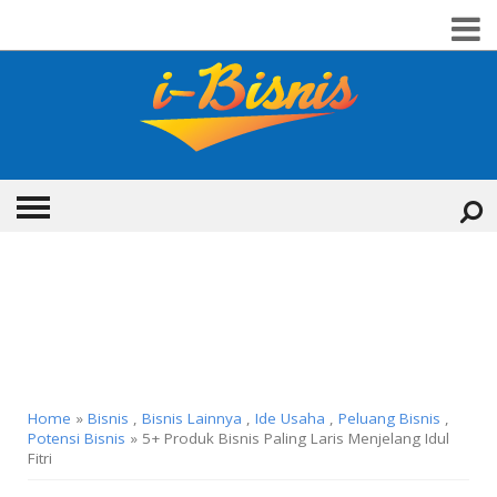
HOME
BISNIS
PERSONAL FINANCE
Home
»
Bisnis
,
Bisnis Lainnya
,
Ide Usaha
,
Peluang Bisnis
,
INVESTASI
▼
Potensi Bisnis
» 5+ Produk Bisnis Paling Laris Menjelang Idul
Fitri
EBOOK GRATIS