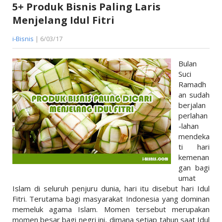
5+ Produk Bisnis Paling Laris
SAHAM
Menjelang Idul Fitri
REKSADANA
i-Bisnis
| 6/03/17
EMAS
Bulan
PROPERTI
Suci
Ramadh
PENGETAHUAN UMUM
an sudah
berjalan
KATALOG
perlahan
-lahan
mendeka
ti hari
kemenan
gan bagi
umat
Islam di seluruh penjuru dunia, hari itu disebut hari Idul
Fitri. Terutama bagi masyarakat Indonesia yang dominan
memeluk agama Islam. Momen tersebut merupakan
momen besar bagi negri ini, dimana setiap tahun saat Idul